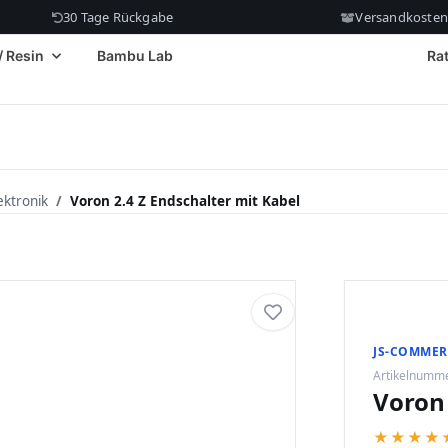
30 Tage Rückgabe
Versandkostenf
/ Resin
Bambu Lab
Ra
ektronik
Voron 2.4 Z Endschalter mit Kabel
JS-COMMER
Artikelnumm
Voron 
★
★
★
★