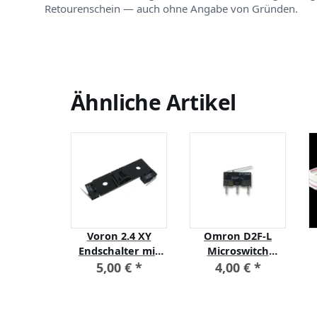
Retourenschein — auch ohne Angabe von Gründen.
Ähnliche Artikel
nc3D
Voron 2.4 XY
Omron D2F-L
ndkabel
Endschalter mit
Microswitch
Pin mit
Omron D2F-L
Endstop Präiser
0 €
*
5,00 €
*
4,00 €
*
buchsen
Microswitch
Mikroschalter für
 AWG28
3D-Drucker
(Voron)