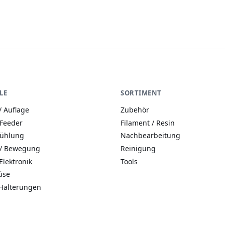
RepRap CNC
LE
SORTIMENT
/ Auflage
Zubehör
 Feeder
Filament / Resin
Kühlung
Nachbearbeitung
 / Bewegung
Reinigung
Elektronik
Tools
üse
Halterungen