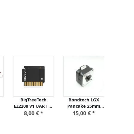
BigTreeTech
Bondtech LGX
Advanc3
EZ2208 V1 UART EZ
Pancake 25mm
IR3
Stepper Treiber
Schrittmotor 0.9°
Intell
8,00 €
*
15,00 €
*
20,0
el
NEMA 17 Stepper
Filamen
Motor
Erkennt 
R
& S