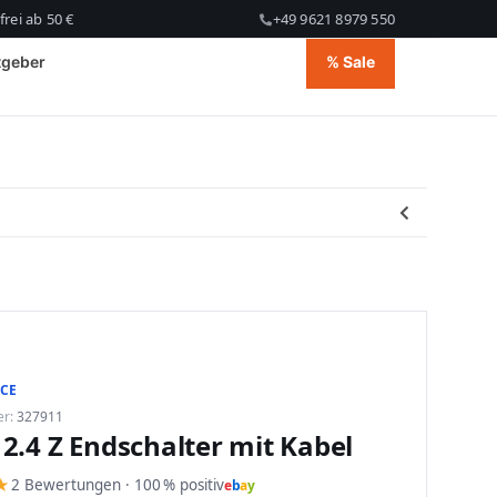
rei ab 50 €
+49 9621 8979 550
tgeber
% Sale
CE
er:
327911
2.4 Z Endschalter mit Kabel
★
2 Bewertungen · 100 % positiv
e
b
a
y