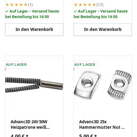
★★★★★
★★★★★
(1)
(17)
✓ Auf Lager – Versand heute
✓ Auf Lager – Versand heute
bei Bestellung bis 14:00
bei Bestellung bis 14:00
In den Warenkorb
In den Warenkorb
AUF LAGER
AUF LAGER
Advanc3D 24V 50W
Advanc3D 25x
Heizpatrone weiß
Hammermutter Nut 6
Hotend Heater
B-Typ M3 (EU20) z.B. für
4,00 €
*
5,00 €
*