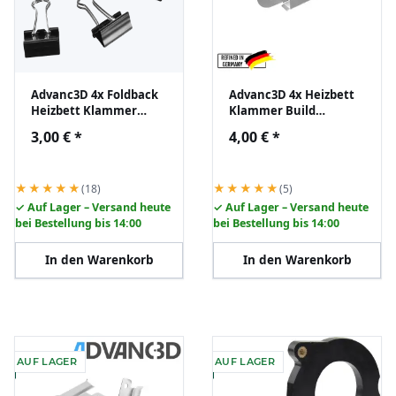
Advanc3D 4x Foldback
Advanc3D 4x Heizbett
Heizbett Klammer
Klammer Build
Build Platform Glass
Platform Glass
3,00 €
*
4,00 €
*
Retainer Back
Retainer für Ultimaker
Ender
★★★★★
★★★★★
(18)
(5)
✓ Auf Lager – Versand heute
✓ Auf Lager – Versand heute
bei Bestellung bis 14:00
bei Bestellung bis 14:00
In den Warenkorb
In den Warenkorb
AUF LAGER
AUF LAGER