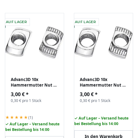
AUF LAGER
AUF LAGER
Advanc3D 10x
Advanc3D 10x
Hammermutter Nut 6
Hammermutter Nut 6
B-Typ M4 (EU20) z.B. für
B-Typ M5 (EU20) z.B. für
3,00 €
*
3,00 €
*
Aluprofil Nutenstein
Aluprofil Nutenstein
0,30 € pro 1 Stück
0,30 € pro 1 Stück
★★★★★
(1)
✓ Auf Lager – Versand heute
bei Bestellung bis 14:00
✓ Auf Lager – Versand heute
bei Bestellung bis 14:00
In den Warenkorb