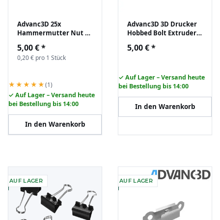
Advanc3D 25x
Advanc3D 3D Drucker
Hammermutter Nut 6
Hobbed Bolt Extruder
B-Typ M5 (EU20) z.B. für
M8x60 1.75 und 3.00
5,00 €
*
5,00 €
*
Aluprofil Nutenstein
mm Filament
0,20 € pro 1 Stück
✓ Auf Lager – Versand heute
★★★★★
(1)
bei Bestellung bis 14:00
✓ Auf Lager – Versand heute
bei Bestellung bis 14:00
In den Warenkorb
In den Warenkorb
AUF LAGER
AUF LAGER