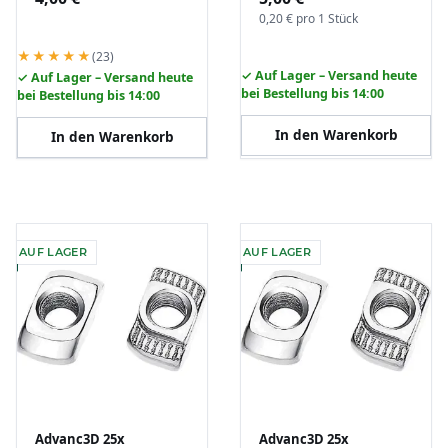
Catridge Keramik
Aluprofil Nutenstein
0,20 € pro 1 Stück
RepRap 3D DIY
★★★★★
(23)
✓ Auf Lager – Versand heute
✓ Auf Lager – Versand heute
bei Bestellung bis 14:00
bei Bestellung bis 14:00
In den Warenkorb
In den Warenkorb
AUF LAGER
AUF LAGER
Advanc3D 25x
Advanc3D 25x