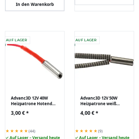
In den Warenkorb
AUF LAGER
AUF LAGER
Advanc3D 12V 40W
Advanc3D 12V 50W
Heizpatrone Hotend
Heizpatrone weiß
Heater Catridge CNC
Hotend Heater
3,00 €
*
4,00 €
*
Keramik RepRap 3D
Catridge Keramik
DIY
RepRap 3D DIY
★★★★★
★★★★★
(44)
(9)
✓ Auf Lager – Versand heute
✓ Auf Lager – Versand heute