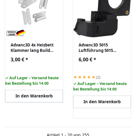
Advanc3D 4x Heizbett
Advanc3D 5015
Klammer lang Build
Luftführung 5015
Platform Glass
blower fan ABS
3,00 €
*
6,00 €
*
Retainer Back für
Flashforge Creator Pro
Ultimaker Ender A10
Makerbot
★★★★★
(2)
✓ Auf Lager – Versand heute
bei Bestellung bis 14:00
✓ Auf Lager – Versand heute
bei Bestellung bis 14:00
In den Warenkorb
In den Warenkorb
Artikel 1 - 20 von 255