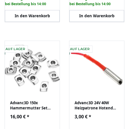
bei Bestellung bis 14:00
bei Bestellung bis 14:00
In den Warenkorb
In den Warenkorb
AUF LAGER
AUF LAGER
Advanc3D 150x
Advanc3D 24V 40W
Hammermutter Set
Heizpatrone Hotend
Nut 6 B-Typ M3 - M5 für
Heater Catridge CNC
16,00 €
*
3,00 €
*
Aluprofil Nutenstein
Keramik RepRap 3D
DIY