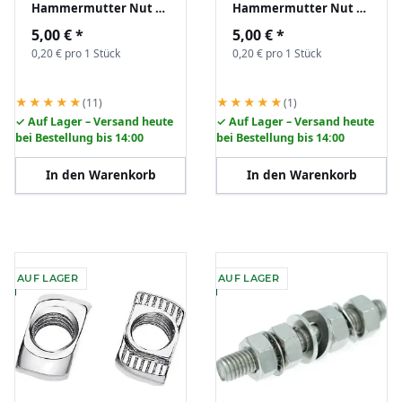
Hammermutter Nut 6
Hammermutter Nut 6
B-Typ M4 (EU20) z.B. für
B-Typ M4 (EU20) z.B. für
5,00 €
*
5,00 €
*
Aluprofil Nutenstein
Aluprofil Nutenstein
0,20 € pro 1 Stück
0,20 € pro 1 Stück
★★★★★
★★★★★
(11)
(1)
✓ Auf Lager – Versand heute
✓ Auf Lager – Versand heute
bei Bestellung bis 14:00
bei Bestellung bis 14:00
In den Warenkorb
In den Warenkorb
AUF LAGER
AUF LAGER