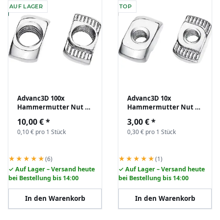
AUF LAGER
TOP
Advanc3D 100x
Advanc3D 10x
Hammermutter Nut 6
Hammermutter Nut 6
B-Typ M5 (EU20) z.B. für
B-Typ M3 (EU20) z.B. für
10,00 €
*
3,00 €
*
Aluprofil Nutenstein
Aluprofil Nutenstein
0,10 € pro 1 Stück
0,30 € pro 1 Stück
★★★★★
★★★★★
(6)
(1)
✓ Auf Lager – Versand heute
✓ Auf Lager – Versand heute
bei Bestellung bis 14:00
bei Bestellung bis 14:00
In den Warenkorb
In den Warenkorb