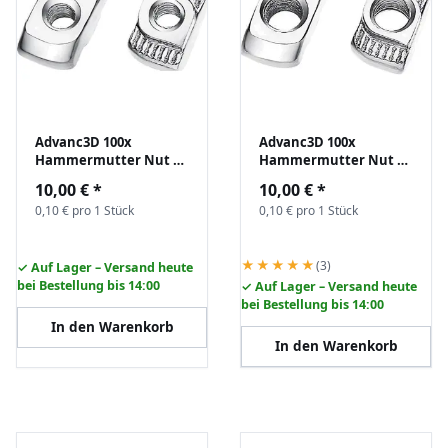
Advanc3D 100x
Advanc3D 100x
Hammermutter Nut 6
Hammermutter Nut 6
B-Typ M3 (EU20) z.B. für
B-Typ M4 (EU20) z.B. für
10,00 €
*
10,00 €
*
Aluprofil Nutenstein
Aluprofil Nutenstein
0,10 € pro 1 Stück
0,10 € pro 1 Stück
★★★★★
(3)
✓ Auf Lager – Versand heute
bei Bestellung bis 14:00
✓ Auf Lager – Versand heute
bei Bestellung bis 14:00
In den Warenkorb
In den Warenkorb