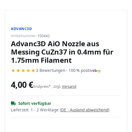
ADVANC3D
Artikelnummer:
100442
Advanc3D AiO Nozzle aus
Messing CuZn37 in 0.4mm für
1.75mm Filament
★
★
★
★
★
3 Bewertungen · 100 % positiv
e
b
a
y
4,00 €
Endpreis* , zzgl.
Versand
Sofort verfügbar
Lieferzeit:
1 - 2 Werktage
(DE - Ausland abweichend)