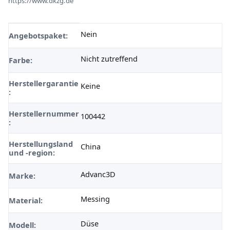
https://www.dkzg.de
Nein
Produkteigenschaft
Wert
Angebotspaket:
Nicht zutreffend
Farbe:
Herstellergarantie
Keine
:
Herstellernummer
100442
:
Herstellungsland
China
und -region:
Advanc3D
Marke:
Messing
Material:
Düse
Modell: