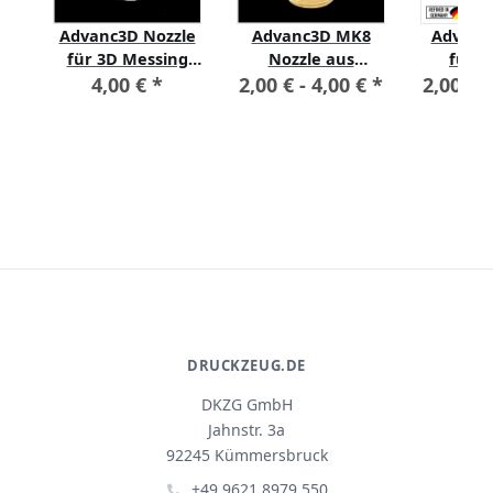
7
Advanc3D Nozzle
Advanc3D MK8
Advanc
5mm
für 3D Messing
Nozzle aus
für 
Nickel beschichtet
Messing CuZn37
Filam
4,00 €
*
2,00 € -
4,00 €
*
2,00 € 
0.4mm für 1.75mm
für 1.75mm
Filament
Filament
DRUCKZEUG.DE
DKZG GmbH
Jahnstr. 3a
92245 Kümmersbruck
+49 9621 8979 550