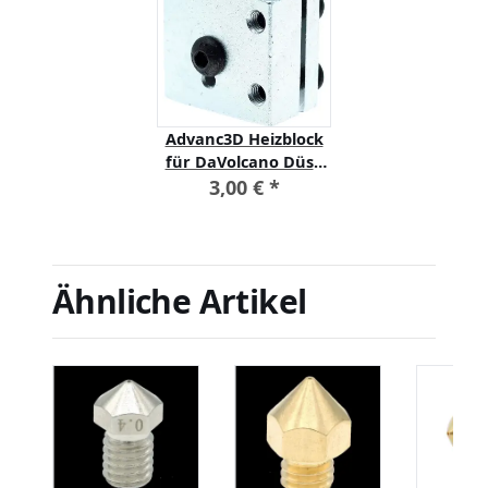
Advanc3D Heizblock
für DaVolcano Düse
Düse Hot Ends
3,00 €
*
Heizblock RepRap 3D
Ähnliche Artikel