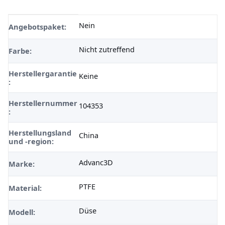
Nein
Produkteigenschaft
Wert
Angebotspaket:
Nicht zutreffend
Farbe:
Herstellergarantie
Keine
:
Herstellernummer
104353
:
Herstellungsland
China
und -region:
Advanc3D
Marke:
PTFE
Material:
Düse
Modell: