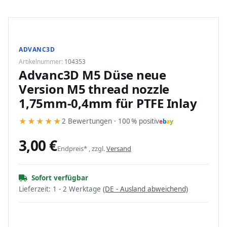
ADVANC3D
Artikelnummer:
104353
Advanc3D M5 Düse neue
Version M5 thread nozzle
1,75mm-0,4mm für PTFE Inlay
★
★
★
★
★
2 Bewertungen · 100 % positiv
e
b
a
y
3,00 €
Endpreis* , zzgl.
Versand
Sofort verfügbar
Lieferzeit:
1 - 2 Werktage
(DE - Ausland abweichend)