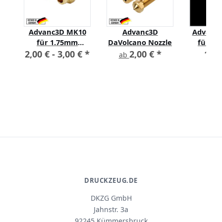
le
Advanc3D MK10
Advanc3D
Advanc3
ür
für 1.75mm
DaVolcano Nozzle
für 3D
nt
Filament M7
Nickel b
2,00 € -
3,00 €
*
2,00 €
*
10,
ab
0.4mm f
Fil
DRUCKZEUG.DE
DKZG GmbH
Jahnstr. 3a
92245 Kümmersbruck