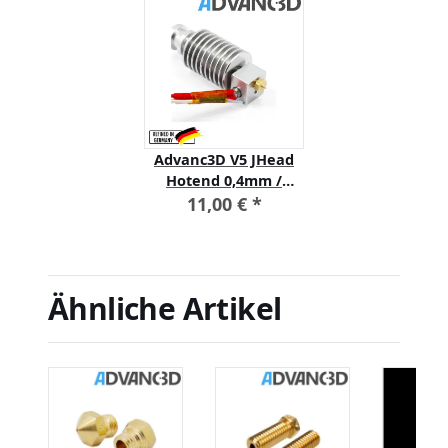
Advanc3D V5 JHead
Hotend 0,4mm /
1,75mm für 3D
11,00 €
*
Drucker mit JHead
Hotends 12V
Ähnliche Artikel