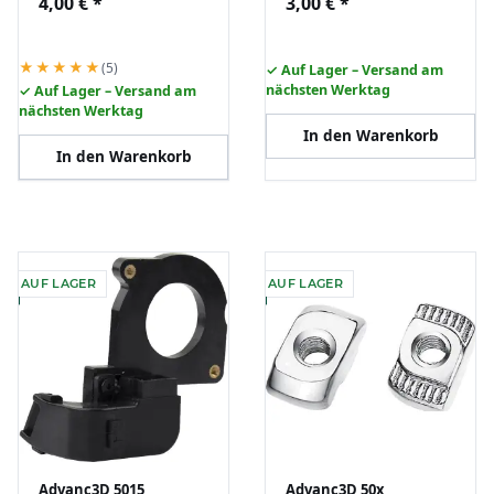
4,00 €
*
3,00 €
*
Retainer für Ultimaker
Retainer Back für
Ender
Ultimaker Ender A10
★★★★★
(5)
✓ Auf Lager – Versand am
nächsten Werktag
✓ Auf Lager – Versand am
nächsten Werktag
In den Warenkorb
In den Warenkorb
AUF LAGER
AUF LAGER
Advanc3D 5015
Advanc3D 50x