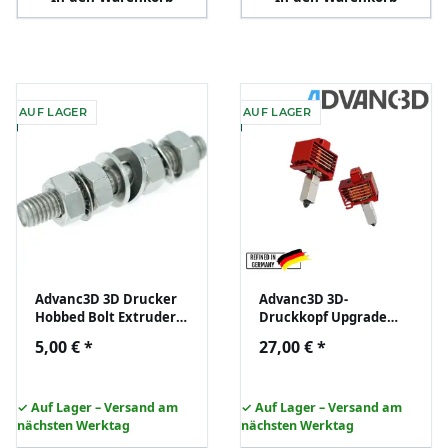
AUF LAGER
AUF LAGER
Advanc3D 3D Drucker
Advanc3D 3D-
Hobbed Bolt Extruder
Druckkopf Upgrade
M8x60 1.75 und 3.00
V3.0 für X1/X1C -
5,00 €
*
27,00 €
*
mm Filament
Hochpräzise
Druckqualität
✓ Auf Lager – Versand am
✓ Auf Lager – Versand am
nächsten Werktag
nächsten Werktag