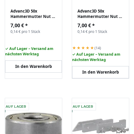
Advanc3D 50x
Advanc3D 50x
Hammermutter Nut 6
Hammermutter Nut 6
B-Typ M4 (EU20) z.B. für
B-Typ M5 (EU20) z.B. für
7,00 €
*
7,00 €
*
Aluprofil Nutenstein
Aluprofil Nutenstein
0,14 € pro 1 Stück
0,14 € pro 1 Stück
★★★★★
(14)
✓ Auf Lager – Versand am
nächsten Werktag
✓ Auf Lager – Versand am
nächsten Werktag
In den Warenkorb
In den Warenkorb
AUF LAGER
AUF LAGER