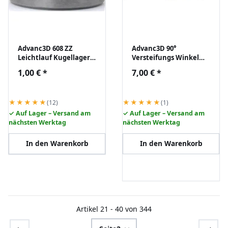
Advanc3D 608 ZZ
Advanc3D 90°
Leichtlauf Kugellager
Versteifungs Winkel
1-reihig, Innen-Ø 8mm
für 2020 Profile mit
1,00 €
*
7,00 €
*
/ Außen-Ø 22mm,
Befestigungsmaterial
Breite 7mm
★★★★★
★★★★★
(12)
(1)
✓ Auf Lager – Versand am
✓ Auf Lager – Versand am
nächsten Werktag
nächsten Werktag
In den Warenkorb
In den Warenkorb
Artikel 21 - 40 von 344