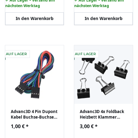
✓ Auf Lager – Versand am
✓ Auf Lager – Versand am
nächsten Werktag
nächsten Werktag
In den Warenkorb
In den Warenkorb
AUF LAGER
AUF LAGER
Advanc3D 4 Pin Dupont
Advanc3D 4x Foldback
Kabel Buchse-Buchse
Heizbett Klammer
70 cm für 3D Drucker
Build Platform Glass
1,00 €
*
3,00 €
*
Retainer Back