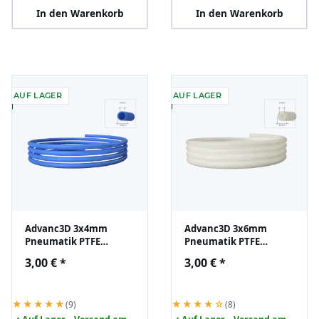
In den Warenkorb
In den Warenkorb
AUF LAGER
AUF LAGER
Advanc3D 3x4mm
Advanc3D 3x6mm
Pneumatik PTFE
Pneumatik PTFE
Schlauch 1m für
Schlauch 1m für
3,00 €
*
3,00 €
*
3.00mm Filament Tube
3.00mm Filament Tube
3d Drucker
3d Drucker
★★★★★
★★★★☆
(9)
(8)