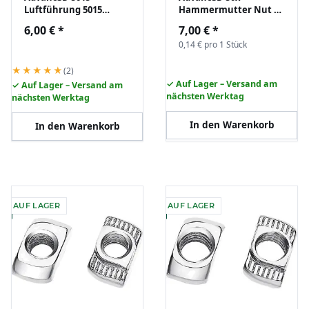
Luftführung 5015
Hammermutter Nut 6
blower fan ABS
B-Typ M3 (EU20) z.B. für
6,00 €
*
7,00 €
*
Flashforge Creator Pro
Aluprofil Nutenstein
0,14 € pro 1 Stück
Makerbot
★★★★★
(2)
✓ Auf Lager – Versand am
✓ Auf Lager – Versand am
nächsten Werktag
nächsten Werktag
In den Warenkorb
In den Warenkorb
AUF LAGER
AUF LAGER