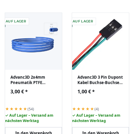
AUF LAGER
AUF LAGER
Advanc3D 2x4mm
Advanc3D 3 Pin Dupont
Pneumatik PTFE
Kabel Buchse-Buchse
Schlauch 1m für
70 cm für 3D Drucker
3,00 €
*
1,00 €
*
1.75mm Filament Tube
3d Drucker
★★★★★
★★★★★
(54)
(4)
✓ Auf Lager – Versand am
✓ Auf Lager – Versand am
nächsten Werktag
nächsten Werktag
In den Warenkorb
In den Warenkorb