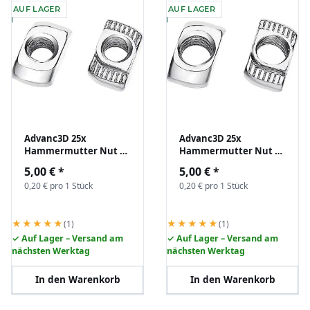
AUF LAGER
AUF LAGER
Advanc3D 25x
Advanc3D 25x
Hammermutter Nut 6
Hammermutter Nut 6
B-Typ M4 (EU20) z.B. für
B-Typ M5 (EU20) z.B. für
5,00 €
*
5,00 €
*
Aluprofil Nutenstein
Aluprofil Nutenstein
0,20 € pro 1 Stück
0,20 € pro 1 Stück
★★★★★
★★★★★
(1)
(1)
✓ Auf Lager – Versand am
✓ Auf Lager – Versand am
nächsten Werktag
nächsten Werktag
In den Warenkorb
In den Warenkorb