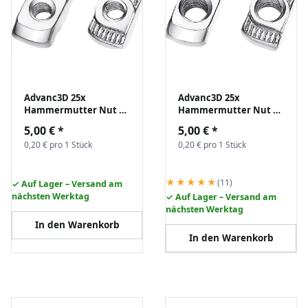
Advanc3D 25x
Advanc3D 25x
Hammermutter Nut 6
Hammermutter Nut 6
B-Typ M3 (EU20) z.B. für
B-Typ M4 (EU20) z.B. für
5,00 €
*
5,00 €
*
Aluprofil Nutenstein
Aluprofil Nutenstein
0,20 € pro 1 Stück
0,20 € pro 1 Stück
★★★★★
(11)
✓ Auf Lager – Versand am
nächsten Werktag
✓ Auf Lager – Versand am
nächsten Werktag
In den Warenkorb
In den Warenkorb