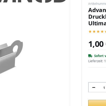
Artikelnumm
Advan
Druckb
Ultim
★
★
★
★
1,00
Sofort 
Lieferzeit:
1