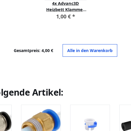
4x
Advanc3D
Heizbett Klammer
Druckbett Glass
1,00 €
*
Retainer für
Ultimaker Ender
A10
Gesamtpreis:
4,00 €
Alle in den Warenkorb
lgende Artikel: