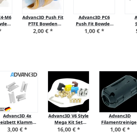
C4-M6
Advanc3D Push Fit
Advanc3D PC6
owden
PTFE Bowden
Push Fit Bowden
4mm
Kupplung PC4-
Adapter 6mm Clip
Sil
*
2,00 €
*
1,00 €
*
E
R1/8 Zoll 3D 4mm
Verbinder
für 
inder
Schnellverbinder
Kunststoff
Advanc3D 4x
Advanc3D V6 Style
Advanc3D
eizbett Klammer
Mega Kit Set
Filamentreinige
lang Build
Messing in 0.2-
für jedes Filame
3,00 €
*
16,00 €
*
1,00 €
*
Platform Glass
-0.8mm 1.75mm