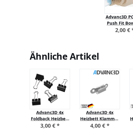
Advanc3D P
Push Fit B
Kupplung 
2,00 €
M6 PTF
Schnellverb
Ähnliche Artikel
A-Basic
Advanc3D 4x
Advanc3D 4x
ue, 1.75
Foldback Heizbett
Heizbett Klammer
H
1 kg
Klammer Build
Build Platform
0 €
*
3,00 €
*
4,00 €
*
Platform Glass
Glass Retainer für