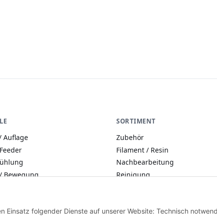
etainer Back für
Filament mit
Ultimaker Ender
Zubehör
A10
LE
SORTIMENT
/ Auflage
Zubehör
 Feeder
Filament / Resin
Kühlung
Nachbearbeitung
 / Bewegung
Reinigung
Elektronik
Tools
üse
en Einsatz folgender Dienste auf unserer Website: Technisch notwendi
Halterungen