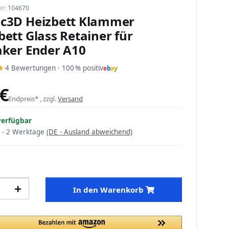
er:
104670
c3D Heizbett Klammer
ett Glass Retainer für
aker Ender A10
★
4 Bewertungen · 100 % positiv
e
b
a
y
 €
Endpreis* , zzgl.
Versand
verfügbar
 - 2 Werktage
(DE - Ausland abweichend)
In den Warenkorb