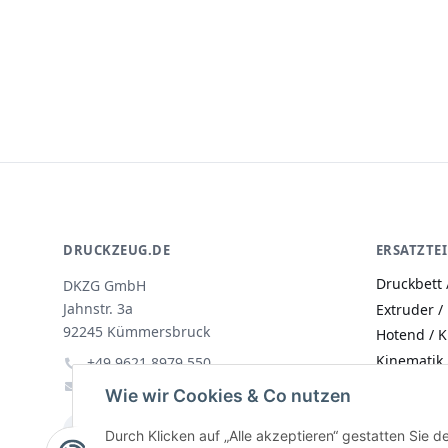
Retainer Back
Ultimaker Ender
R
DRUCKZEUG.DE
ERSATZTEI
Druckbett 
DKZG GmbH
Jahnstr. 3a
Extruder /
92245 Kümmersbruck
Hotend / 
Kinematik
+49 9621 8979 550
hilfe@dkzg.support
Motoren / 
Wie wir Cookies & Co nutzen
Nozzle / D
Durch Klicken auf „Alle akzeptieren“ gestatten Sie d
Rahmen / 