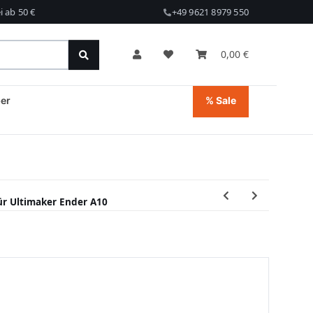
 ab 50 €
+49 9621 8979 550
0,00 €
er
% Sale
ür Ultimaker Ender A10