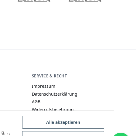
Farbkombination
3D-D
A−
A
A+
SERVICE & RECHT
Impressum
Datenschutzerklärung
AGB
Widerrufsbelehrung
Online-Widerrufsformular
Alle akzeptieren
↻ Widerruf online einreichen
g, , ,
Barrierefreiheit