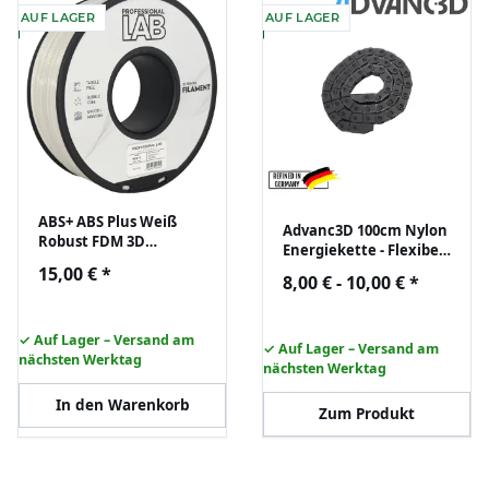
AUF LAGER
AUF LAGER
ABS+ ABS Plus Weiß
Advanc3D 100cm Nylon
Robust FDM 3D
Energiekette - Flexibel,
Drucker Filament
Kabelmanagement,
15,00 €
*
1,75mm 1kg Prof. Lab
8,00 € -
10,00 €
*
Robust
Rolle
✓ Auf Lager – Versand am
✓ Auf Lager – Versand am
nächsten Werktag
nächsten Werktag
In den Warenkorb
Zum Produkt