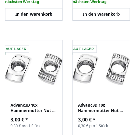
nächsten Werktag
nächsten Werktag
In den Warenkorb
In den Warenkorb
AUF LAGER
AUF LAGER
Advanc3D 10x
Advanc3D 10x
Hammermutter Nut 6
Hammermutter Nut 6
B-Typ M4 (EU20) z.B. für
B-Typ M5 (EU20) z.B. für
3,00 €
*
3,00 €
*
Aluprofil Nutenstein
Aluprofil Nutenstein
0,30 € pro 1 Stück
0,30 € pro 1 Stück