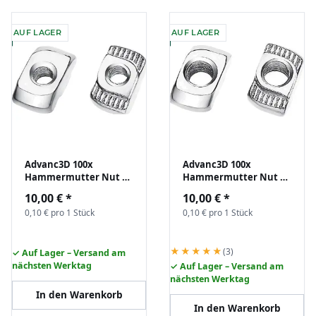
AUF LAGER
AUF LAGER
Advanc3D 100x
Advanc3D 100x
Hammermutter Nut 6
Hammermutter Nut 6
B-Typ M3 (EU20) z.B. für
B-Typ M4 (EU20) z.B. für
10,00 €
*
10,00 €
*
Aluprofil Nutenstein
Aluprofil Nutenstein
0,10 € pro 1 Stück
0,10 € pro 1 Stück
★★★★★
(3)
✓ Auf Lager – Versand am
nächsten Werktag
✓ Auf Lager – Versand am
nächsten Werktag
In den Warenkorb
In den Warenkorb