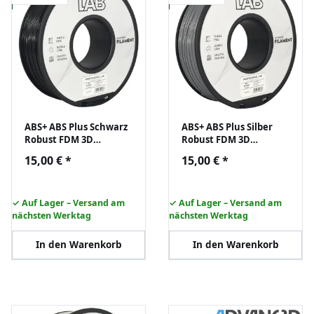
ABS+ ABS Plus Schwarz
ABS+ ABS Plus Silber
Robust FDM 3D
Robust FDM 3D
Drucker Filament
Drucker Filament
15,00 €
*
15,00 €
*
1,75mm 1kg Prof. Lab
1,75mm 1kg Prof. Lab
Rolle
Rolle
✓ Auf Lager – Versand am
✓ Auf Lager – Versand am
nächsten Werktag
nächsten Werktag
In den Warenkorb
In den Warenkorb