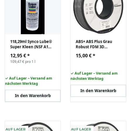
118,29ml Synco Lube®
ABS+ ABS Plus Grau
Super Kleen (NSF A1
Robust FDM 3D
Reiniger)
Drucker Filament
12,95 €
*
15,00 €
*
1,75mm 1kg Prof. Lab
109,47 € pro 1 l
Rolle
✓ Auf Lager – Versand am
✓ Auf Lager – Versand am
nächsten Werktag
nächsten Werktag
In den Warenkorb
In den Warenkorb
AUF LAGER
AUF LAGER