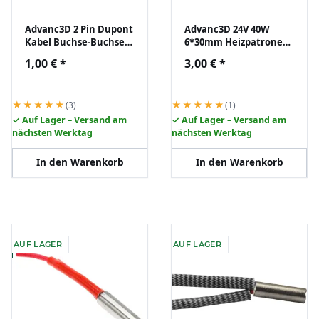
Advanc3D 2 Pin Dupont
Advanc3D 24V 40W
Kabel Buchse-Buchse
6*30mm Heizpatrone
70 cm für 3D Drucker
Hotend Heater
1,00 €
*
3,00 €
*
Keramik RepRap 3D
Drucker DIY
★★★★★
★★★★★
(3)
(1)
✓ Auf Lager – Versand am
✓ Auf Lager – Versand am
nächsten Werktag
nächsten Werktag
In den Warenkorb
In den Warenkorb
AUF LAGER
AUF LAGER