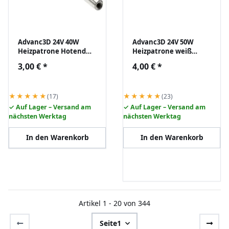
Advanc3D 24V 40W
Advanc3D 24V 50W
Heizpatrone Hotend
Heizpatrone weiß
Heater Catridge CNC
Hotend Heater
3,00 €
*
4,00 €
*
Keramik RepRap 3D
Catridge Keramik
DIY
RepRap 3D DIY
★★★★★
★★★★★
(17)
(23)
✓ Auf Lager – Versand am
✓ Auf Lager – Versand am
nächsten Werktag
nächsten Werktag
In den Warenkorb
In den Warenkorb
Artikel 1 - 20 von 344
Seite
1