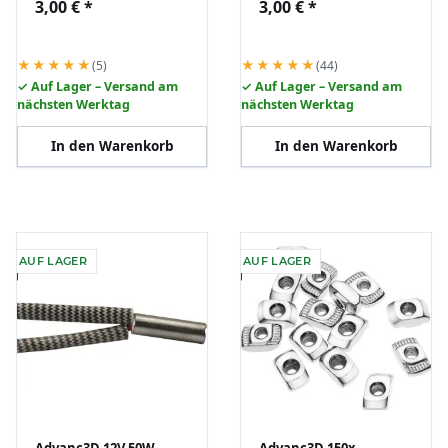
3,00 €
*
3,00 €
*
Keramik RepRap 3D
Keramik RepRap 3D
Drucker DIY
DIY
★★★★★
★★★★★
(5)
(44)
✓ Auf Lager – Versand am
✓ Auf Lager – Versand am
nächsten Werktag
nächsten Werktag
In den Warenkorb
In den Warenkorb
AUF LAGER
AUF LAGER
Advanc3D 12V 50W
Advanc3D 150x