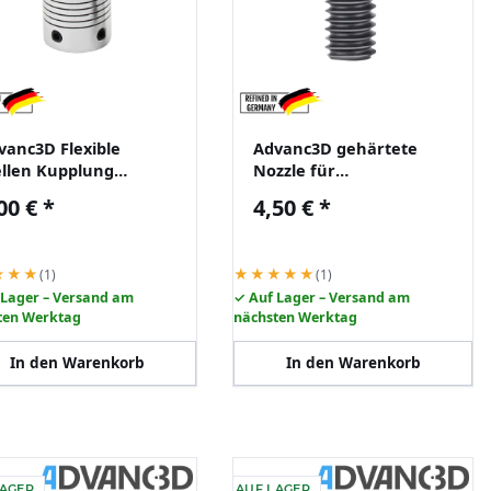
vanc3D Flexible
Advanc3D gehärtete
llen Kupplung
Nozzle für
torkupplung 5 mm
Wechseldüsen Hotend
00 €
*
4,50 €
*
f 8 mm Alu 18x25mm
passend für A1 mini
0,4mm
★★★
★★★★★
(1)
(1)
 Lager – Versand am
✓ Auf Lager – Versand am
ten Werktag
nächsten Werktag
In den Warenkorb
In den Warenkorb
LAGER
AUF LAGER