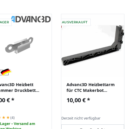
LAGER
AUSVERKAUFT
vanc3D Heizbett
Advanc3D Heizbettarm
ammer Druckbett
für CTC Makerbot
ass Retainer für
Kunststoff Spritzguss
00 €
*
10,00 €
*
timaker Ender A10
★★★
(4)
Derzeit nicht verfügbar
 Lager – Versand am
ten Werktag