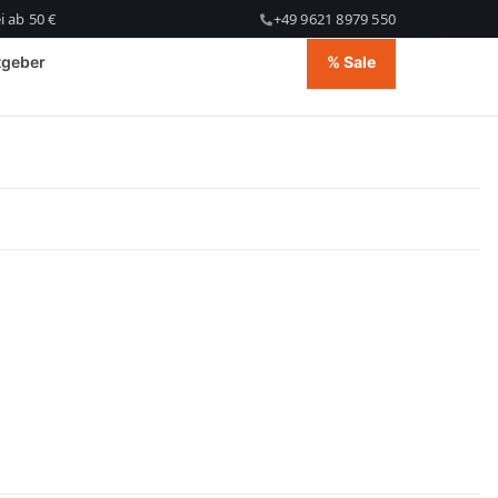
 ab 50 €
+49 9621 8979 550
tgeber
% Sale