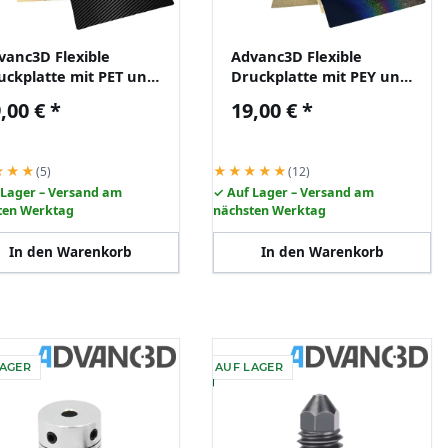
vanc3D Flexible
Advanc3D Flexible
uckplatte mit PET und
Druckplatte mit PEY und
I Schicht für Bambu
PEI Schicht für
,00 €
*
19,00 €
*
b X1 X1C P1P
235x235mm 3D Drucker
★★★
★★★★★
(5)
(12)
 Lager – Versand am
✓ Auf Lager – Versand am
ten Werktag
nächsten Werktag
In den Warenkorb
In den Warenkorb
LAGER
AUF LAGER