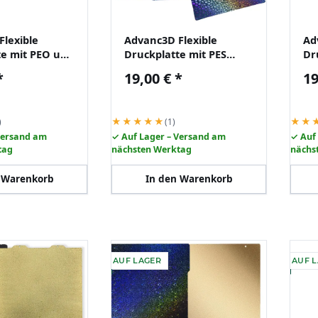
Flexible
Advanc3D Flexible
Ad
te mit PEO und
Druckplatte mit PES
Dr
 für Creality
Schicht für Bambu Lab
PE
*
19,00 €
*
19
A1 X1 X1C P1P
La
★★★★★
★★
)
(1)
Versand am
✓ Auf Lager – Versand am
✓ Auf
tag
nächsten Werktag
nächs
 Warenkorb
In den Warenkorb
AUF LAGER
AUF 