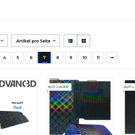
Artikel pro Seite
4
5
6
7
8
9
10
11
AUF LAGER
AUF 