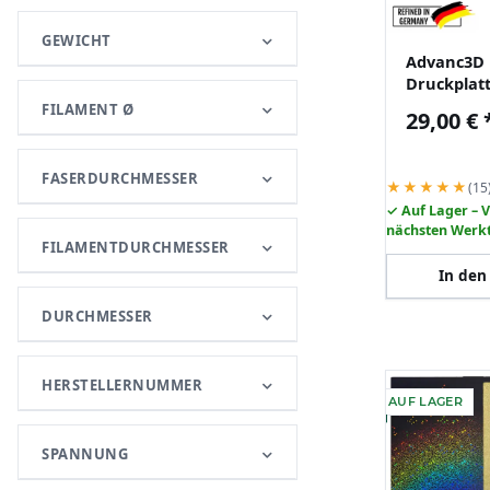
GEWICHT
Advanc3D 
Druckplat
PEI Schicht
FILAMENT Ø
29,00 €
K1 max
FASERDURCHMESSER
★★★★★
(15
✓ Auf Lager – 
nächsten Werk
FILAMENTDURCHMESSER
In den
DURCHMESSER
HERSTELLERNUMMER
AUF LAGER
SPANNUNG