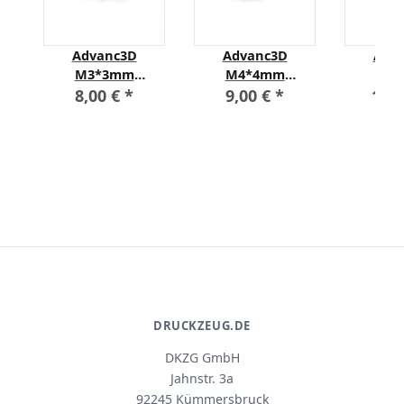
ge
Advanc3D
Advanc3D
Adv
r
M3*3mm
M4*4mm
M5
es
Gewindeeinsätze
Gewindeeinsätze
Gewinde
8,00 €
*
9,00 €
*
10,
für 3D Druck
für 3D Druck
für 3
Bauteile im100er
Bauteile im100er
Bauteil
Set
Set
S
DRUCKZEUG.DE
DKZG GmbH
Jahnstr. 3a
92245 Kümmersbruck