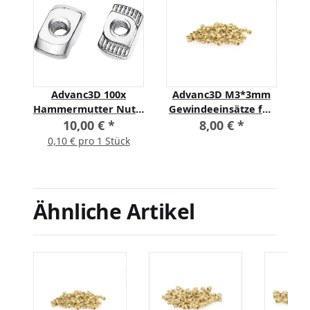
Advanc3D 100x
Advanc3D M3*3mm
Hammermutter Nut 6
Gewindeeinsätze für
B-Typ M3 (EU20) z.B.
3D Druck Bauteile
10,00 €
*
8,00 €
*
für Aluprofil
im100er Set
0,10 € pro 1 Stück
Nutenstein
Ähnliche Artikel