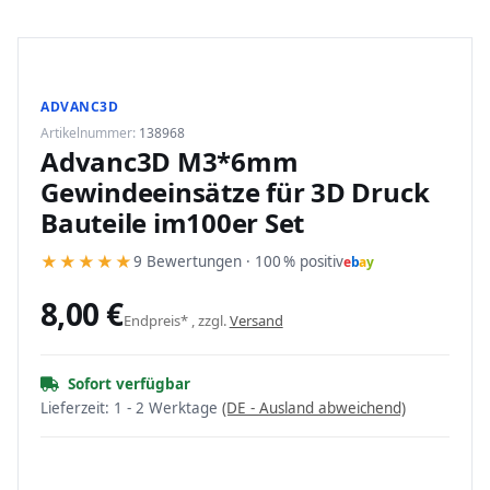
ADVANC3D
Artikelnummer:
138968
Advanc3D M3*6mm
Gewindeeinsätze für 3D Druck
Bauteile im100er Set
★
★
★
★
★
9 Bewertungen · 100 % positiv
e
b
a
y
8,00 €
Endpreis* , zzgl.
Versand
Sofort verfügbar
Lieferzeit:
1 - 2 Werktage
(DE - Ausland abweichend)