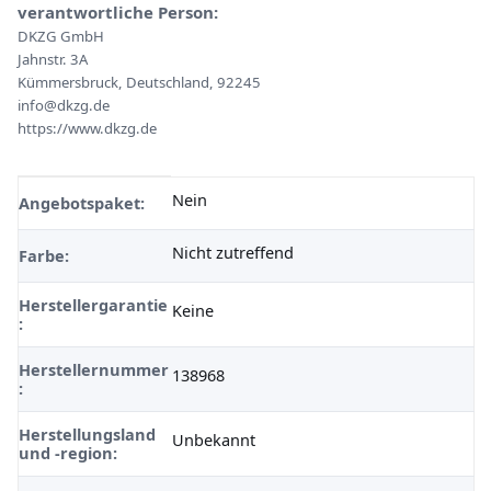
verantwortliche Person:
DKZG GmbH
Jahnstr. 3A
Kümmersbruck, Deutschland, 92245
info@dkzg.de
https://www.dkzg.de
Nein
Produkteigenschaft
Wert
Angebotspaket:
Nicht zutreffend
Farbe:
Herstellergarantie
Keine
:
Herstellernummer
138968
:
Herstellungsland
Unbekannt
und -region: