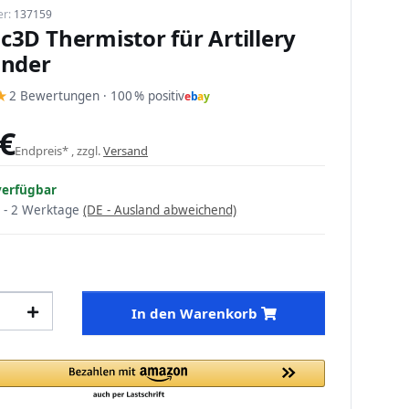
er:
137159
3D Thermistor für Artillery
inder
★
2 Bewertungen · 100 % positiv
e
b
a
y
 €
Endpreis* , zzgl.
Versand
verfügbar
 - 2 Werktage
(DE - Ausland abweichend)
In den Warenkorb