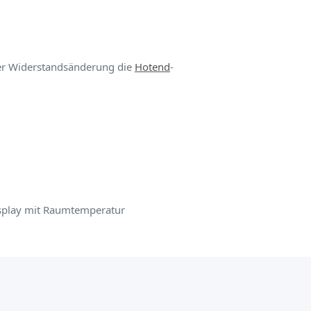
 per Widerstandsänderung die
Hotend
-
splay mit Raumtemperatur