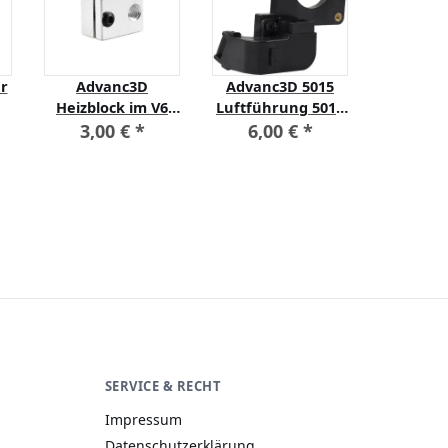
r
Advanc3D
Advanc3D 5015
Advan
Heizblock im V6
Luftführung 5015
Düse
Style mit
blower fan ABS
Version 
3,00 €
*
6,00 €
*
3,0
beidseitiger
Flashforge
nozzle 
Thermistorhalterung
Creator Pro
0,4mm f
Makerbot
In
A−
A
A+
SERVICE & RECHT
Impressum
Datenschutzerklärung