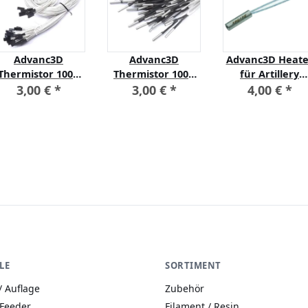
Advanc3D
Advanc3D
Advanc3D Heate
Thermistor 100k
Thermistor 100k
für Artillery
NTC3950 mit 1m
NTC3950 in 3mm
Sidewinder
3,00 €
*
3,00 €
*
4,00 €
*
abel mit Dupont
Kartusche 1m
Anschluss
Kabel mit XH 2.54
Anschluß
LE
SORTIMENT
/ Auflage
Zubehör
 Feeder
Filament / Resin