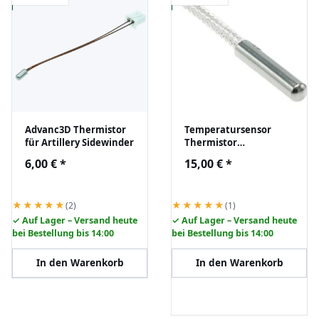
Advanc3D Thermistor
Temperatursensor
für Artillery Sidewinder
Thermistor
Thermoelement PT100
6,00 €
*
15,00 €
*
bis 400°C 200cm
★★★★★
★★★★★
(2)
(1)
✓ Auf Lager – Versand heute
✓ Auf Lager – Versand heute
bei Bestellung bis 14:00
bei Bestellung bis 14:00
In den Warenkorb
In den Warenkorb