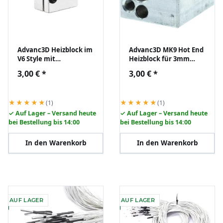
Advanc3D Heizblock im
Advanc3D MK9 Hot End
V6 Style mit
Heizblock für 3mm
beidseitiger
Thermistor
3,00 €
*
3,00 €
*
Thermistorhalterung
★★★★★
★★★★★
(1)
(1)
✓ Auf Lager – Versand heute
✓ Auf Lager – Versand heute
bei Bestellung bis 14:00
bei Bestellung bis 14:00
In den Warenkorb
In den Warenkorb
AUF LAGER
AUF LAGER