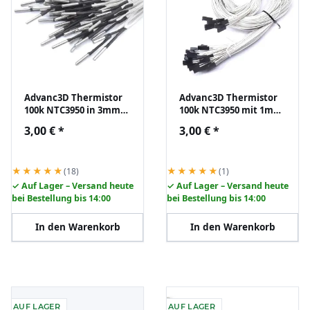
Advanc3D Thermistor
Advanc3D Thermistor
100k NTC3950 in 3mm
100k NTC3950 mit 1m
Kartusche 1m Kabel
Kabel mit Dupont
3,00 €
*
3,00 €
*
mit XH 2.54 Anschluß
Anschluss
★★★★★
★★★★★
(18)
(1)
✓ Auf Lager – Versand heute
✓ Auf Lager – Versand heute
bei Bestellung bis 14:00
bei Bestellung bis 14:00
In den Warenkorb
In den Warenkorb
AUF LAGER
AUF LAGER