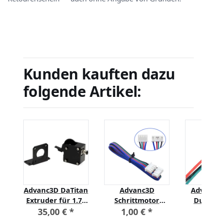
Kunden kauften dazu
folgende Artikel:
t
Advanc3D DaTitan
Advanc3D
Advanc
e
Extruder für 1.75
Schrittmotor
Dupon
mm - DaTitan light
Motor Stepper
Buchse-
35,00 €
*
1,00 €
*
1,0