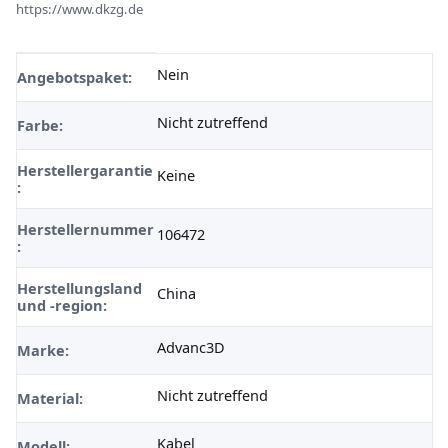
https://www.dkzg.de
Nein
Produkteigenschaft
Wert
Angebotspaket:
Nicht zutreffend
Farbe:
Herstellergarantie
Keine
:
Herstellernummer
106472
:
Herstellungsland
China
und -region:
Advanc3D
Marke:
Nicht zutreffend
Material:
Kabel
Modell: