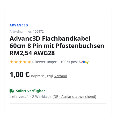
ADVANC3D
Artikelnummer:
106472
Advanc3D Flachbandkabel
60cm 8 Pin mit Pfostenbuchsen
RM2,54 AWG28
★
★
★
★
★
4 Bewertungen · 100 % positiv
e
b
a
y
1,00 €
Endpreis* , zzgl.
Versand
Sofort verfügbar
Lieferzeit:
1 - 2 Werktage
(DE - Ausland abweichend)