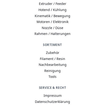
Extruder / Feeder
Hotend / Kühlung
Kinematik / Bewegung
Motoren / Elektronik
Nozzle / Düse
Rahmen / Halterungen
SORTIMENT
Zubehör
Filament / Resin
Nachbearbeitung
Reinigung
Tools
A−
A
A+
SERVICE & RECHT
Wie wir Cookies & Co nutzen
Impressum
Durch Klicken auf „Alle akzeptieren“ gestatten Sie den
Datenschutzerklärung