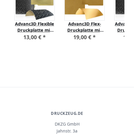
-
Advanc3D Flexible
Advanc3D Flex-
Advanc3D
t
Druckplatte mit
Druckplatte mit
Druckpl
PEO und PEI
rauer PEI-Schicht
PEO u
13,00 €
*
19,00 €
*
19,
Schicht für Bambu
für Bambu Lab A1
Schicht 
Lab A1 mini
X1 X1C P1P P1S
Lab A1 X
P
DRUCKZEUG.DE
DKZG GmbH
Jahnstr. 3a