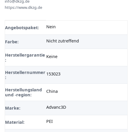
info@dkzg.de
https://www.dkzg.de
Nein
Produkteigenschaft
Wert
Angebotspaket:
Nicht zutreffend
Farbe:
Herstellergarantie
Keine
:
Herstellernummer
153023
:
Herstellungsland
China
und -region:
Advanc3D
Marke:
PEI
Material: