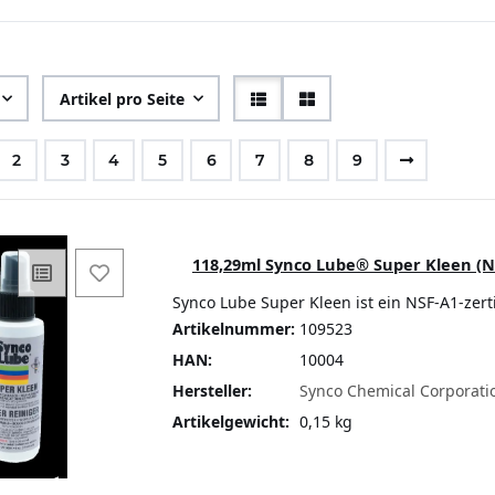
Artikel pro Seite
2
3
4
5
6
7
8
9
118,29ml Synco Lube® Super Kleen (N
Synco Lube Super Kleen ist ein NSF-A1-zertif
Artikelnummer:
109523
HAN:
10004
Hersteller:
Synco Chemical Corporati
Artikelgewicht:
0,15 kg