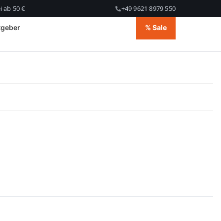
 ab 50 €
+49 9621 8979 550
tgeber
% Sale