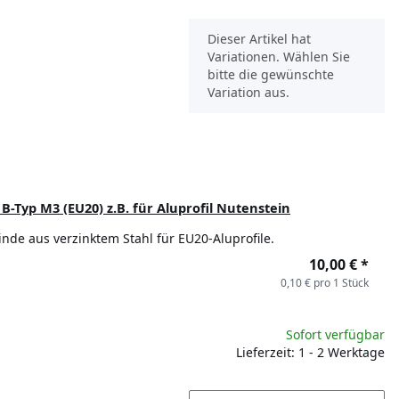
x
Dieser Artikel hat
Variationen. Wählen Sie
bitte die gewünschte
Variation aus.
Typ M3 (EU20) z.B. für Aluprofil Nutenstein
de aus verzinktem Stahl für EU20-Aluprofile.
10,00 €
*
0,10 € pro 1 Stück
Sofort verfügbar
Lieferzeit: 1 - 2 Werktage