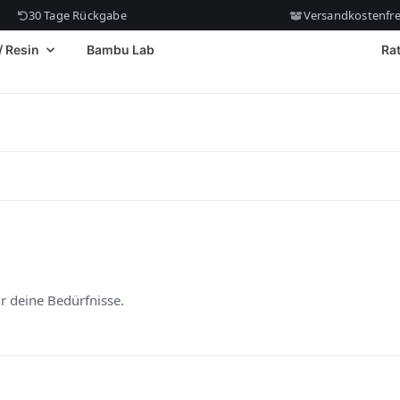
30 Tage Rückgabe
Versandkostenfrei
/ Resin
Bambu Lab
Ra
ür deine Bedürfnisse.