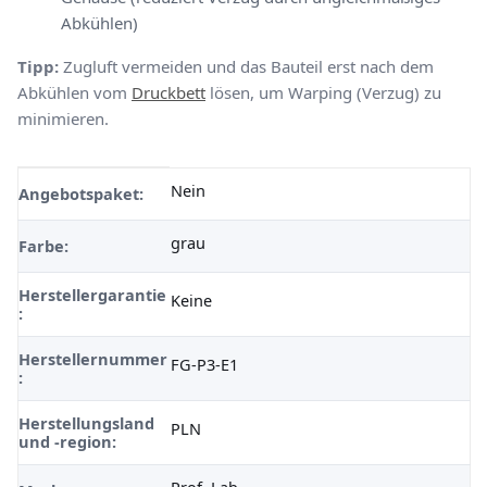
Abkühlen)
Tipp:
Zugluft vermeiden und das Bauteil erst nach dem
Abkühlen vom
Druckbett
lösen, um Warping (Verzug) zu
minimieren.
Nein
Produkteigenschaft
Wert
Angebotspaket:
grau
Farbe:
Herstellergarantie
Keine
:
Herstellernummer
FG-P3-E1
:
Herstellungsland
PLN
und -region:
Prof. Lab