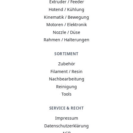
Extruder / Feeder
Hotend / Kühlung
Kinematik / Bewegung
Motoren / Elektronik
Nozzle / Düse
Rahmen / Halterungen
SORTIMENT
Zubehör
Filament / Resin
Nachbearbeitung
Reinigung
Tools
A−
A
A+
SERVICE & RECHT
Wie wir Cookies & Co nutzen
Impressum
Durch Klicken auf „Alle akzeptieren“ gestatten Sie den
Datenschutzerklärung
Einsatz folgender Dienste auf unserer Website: Technisch