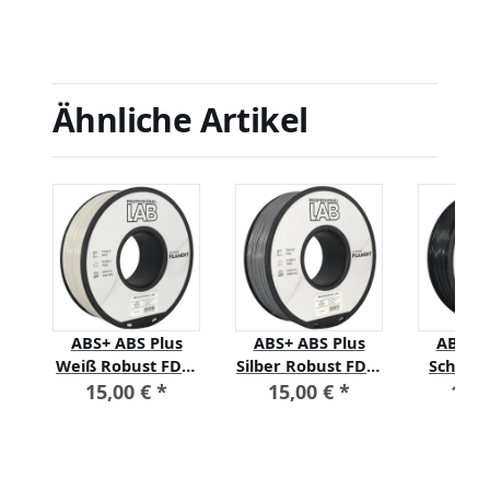
Ähnliche Artikel
ABS+ ABS Plus
ABS+ ABS Plus
ABS+ A
DM
Weiß Robust FDM
Silber Robust FDM
Schwar
3D Drucker
3D Drucker
FDM 3D
15,00 €
*
15,00 €
*
15,
mm
Filament 1,75mm
Filament 1,75mm
Filamen
t
1kg Prof. Lab Rolle
1kg Prof. Lab Rolle
1kg Prof.