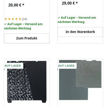
PEI für Bambu Lab H2D
Dauerdruckplatte mit
29,00 €
*
20,00 €
*
3D Drucker
Magnetfolie
✓ Auf Lager – Versand am
★★★★★
(24)
nächsten Werktag
✓ Auf Lager – Versand am
nächsten Werktag
In den Warenkorb
Zum Produkt
AUF LAGER
AUF LAGER