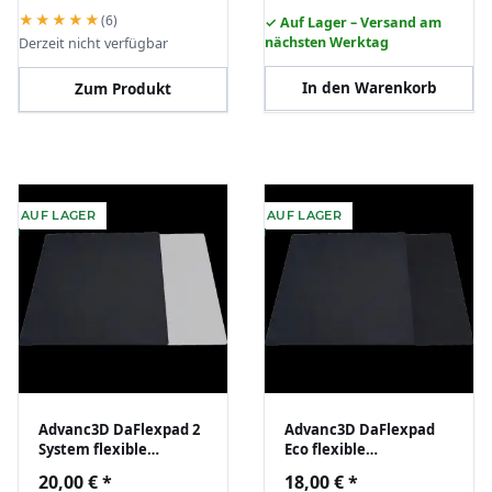
★★★★★
(6)
✓ Auf Lager – Versand am
nächsten Werktag
Derzeit nicht verfügbar
In den Warenkorb
Zum Produkt
AUF LAGER
AUF LAGER
Advanc3D DaFlexpad 2
Advanc3D DaFlexpad
System flexible
Eco flexible
Dauerdruckplatte mit
Dauerdruckplatte mit
20,00 €
*
18,00 €
*
Magnetfolie
Magnetfolie PLA PETG