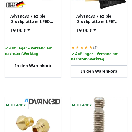
Advanc3D Flexible
Advanc3D Flexible
Druckplatte mit PEO
Druckplatte mit PET
und PEI Schicht für
und PEI Schicht für
19,00 €
*
19,00 €
*
270mm 3D Drucker
Bambu Lab X1 X1C P1P
★★★★★
(5)
✓ Auf Lager – Versand am
nächsten Werktag
✓ Auf Lager – Versand am
nächsten Werktag
In den Warenkorb
In den Warenkorb
AUF LAGER
AUF LAGER