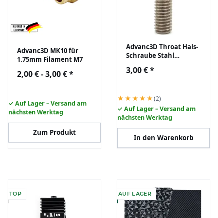
Advanc3D Throat Hals-
Advanc3D MK10 für
Schraube Stahl
1.75mm Filament M7
M6x30mm für 1,75mm
3,00 €
*
2,00 € -
3,00 €
*
Absatz mit PTFE inliner
★★★★★
(2)
✓ Auf Lager – Versand am
✓ Auf Lager – Versand am
nächsten Werktag
nächsten Werktag
Zum Produkt
In den Warenkorb
TOP
AUF LAGER