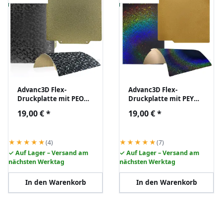
Advanc3D Flex-
Advanc3D Flex-
Druckplatte mit PEO
Druckplatte mit PEY
und PEI Schicht für
und PEI Schicht für
19,00 €
*
19,00 €
*
Creality S1 3D Drucker
Bambu Lab X1 X1C P1P
★★★★★
★★★★★
(4)
(7)
✓ Auf Lager – Versand am
✓ Auf Lager – Versand am
nächsten Werktag
nächsten Werktag
In den Warenkorb
In den Warenkorb