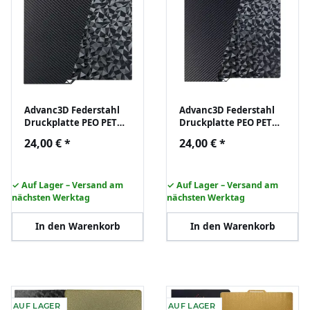
Advanc3D Federstahl
Advanc3D Federstahl
Druckplatte PEO PET
Druckplatte PEO PET
256x268 Anycubic
264x276 Anycubic
24,00 €
*
24,00 €
*
Kobra 3 3D Drucker
Kobra S1 3D Drucker
✓ Auf Lager – Versand am
✓ Auf Lager – Versand am
nächsten Werktag
nächsten Werktag
In den Warenkorb
In den Warenkorb
AUF LAGER
AUF LAGER