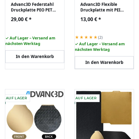
Advanc3D Federstahl
Advanc3D Flexible
Druckplatte PEO PET
Druckplatte mit PEI
310x315 3D Drucker
Schicht für Bambu Lab
29,00 €
*
13,00 €
*
ohne Magnetbasis
A1 mini
★★★★★
(2)
✓ Auf Lager – Versand am
nächsten Werktag
✓ Auf Lager – Versand am
nächsten Werktag
In den Warenkorb
In den Warenkorb
AUF LAGER
AUF LAGER