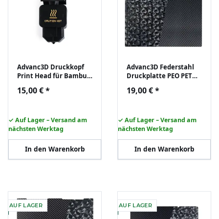
Advanc3D Druckkopf
Advanc3D Federstahl
Print Head für Bambu
Druckplatte PEO PET
Lab H2D 3D Drucker
235x235 für Creality K1
15,00 €
*
19,00 €
*
0,4mm
Ender 3 S1 Pro
✓ Auf Lager – Versand am
✓ Auf Lager – Versand am
nächsten Werktag
nächsten Werktag
In den Warenkorb
In den Warenkorb
AUF LAGER
AUF LAGER