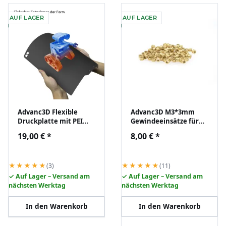
AUF LAGER
AUF LAGER
Advanc3D Flexible
Advanc3D M3*3mm
Druckplatte mit PEI
Gewindeeinsätze für
Schicht für Bambu Lab
3D Druck Bauteile
19,00 €
*
8,00 €
*
A1 P1 X1
im100er Set
★★★★★
★★★★★
(3)
(11)
✓ Auf Lager – Versand am
✓ Auf Lager – Versand am
nächsten Werktag
nächsten Werktag
In den Warenkorb
In den Warenkorb