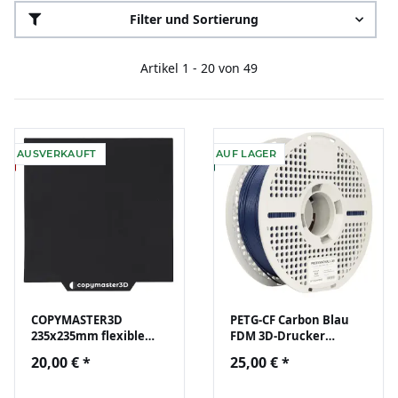
Filter und Sortierung
Artikel 1 - 20 von 49
AUSVERKAUFT
AUF LAGER
COPYMASTER3D
PETG-CF Carbon Blau
235x235mm flexible
FDM 3D-Drucker
Dauerdruckplatte mit
Filament 1,75mm 1kg
20,00 €
*
25,00 €
*
Magnetfolie PLA PETG
Prof. Lab Rolle