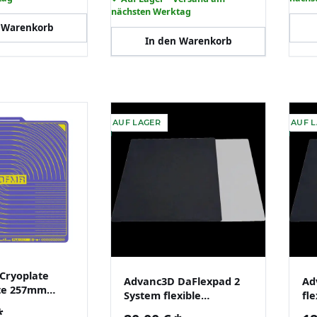
nächsten Werktag
 Warenkorb
In den Warenkorb
AUF LAGER
AUF 
Cryoplate
Advanc3D DaFlexpad 2
Ad
te 257mm
System flexible
fle
ur PLA 3D
Dauerdruckplatte mit
Da
*