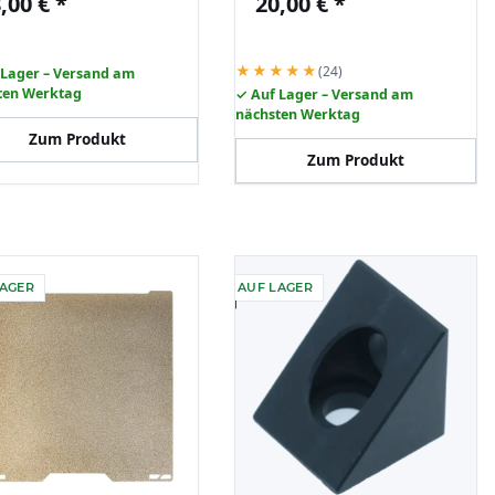
,00 €
*
20,00 €
*
gnetfolie PLA PETG
Magnetfolie
★★★★★
(24)
 Lager – Versand am
ten Werktag
✓ Auf Lager – Versand am
nächsten Werktag
Zum Produkt
Zum Produkt
LAGER
AUF LAGER