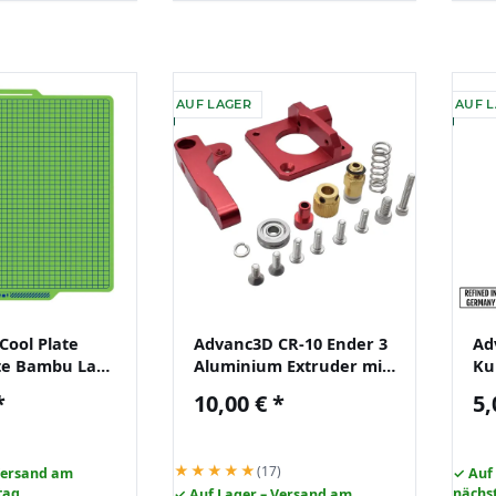
AUF LAGER
AUF 
Cool Plate
Advanc3D CR-10 Ender 3
Ad
te Bambu Lab
Aluminium Extruder mit
Ku
 P1P A1 PLA
variabler
Th
*
10,00 €
*
5,
r
Federspannung rot links
M6
Me
★★★★★
(17)
Versand am
✓ Auf
tag
nächs
✓ Auf Lager – Versand am