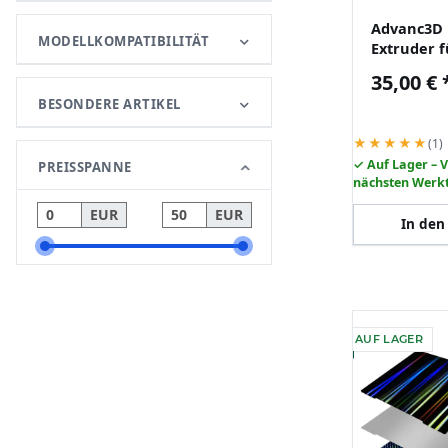
Advanc3D 
MODELLKOMPATIBILITÄT
Extruder f
DaTitan li
35,00 €
TPU geeig
BESONDERE ARTIKEL
★★★★★
(1)
✓ Auf Lager – 
PREISSPANNE
nächsten Werk
EUR
EUR
In den
AUF LAGER