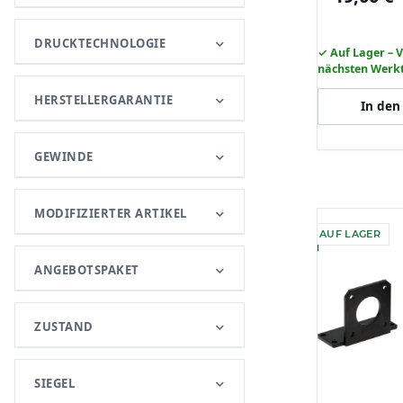
Drucker F
DRUCKTECHNOLOGIE
✓ Auf Lager – 
nächsten Werk
HERSTELLERGARANTIE
In den
GEWINDE
MODIFIZIERTER ARTIKEL
AUF LAGER
ANGEBOTSPAKET
ZUSTAND
SIEGEL