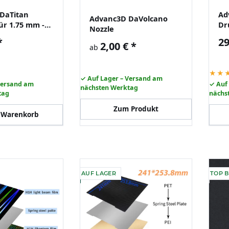
DaTitan
Ad
Advanc3D DaVolcano
ür 1.75 mm -
Dr
Nozzle
ght METAL Set
be
*
29
2,00 €
*
net
fü
ab
★★
✓ Auf Lager – Versand am
Versand am
✓ Auf
nächsten Werktag
tag
nächs
Zum Produkt
 Warenkorb
AUF LAGER
TOP 