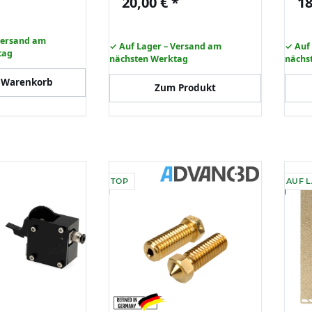
20,00 €
*
18
ederstahl
Magnetfolie
Ma
Versand am
✓ Auf Lager – Versand am
✓ Auf
tag
nächsten Werktag
nächs
 Warenkorb
Zum Produkt
TOP
AUF 