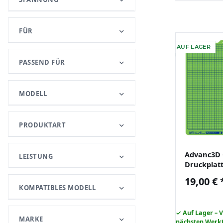
FÜR
AUF LAGER
PASSEND FÜR
MODELL
PRODUKTART
Advanc3D 
LEISTUNG
Druckplat
X1 X1C P1S
19,00 €
3D Drucke
KOMPATIBLES MODELL
✓ Auf Lager – 
MARKE
nächsten Werk