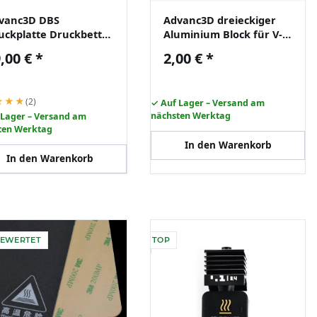
vanc3D DBS
Advanc3D dreieckiger
uckplatte Druckbett
Aluminium Block für V-
idseitig 347x355mm
slots Eckversteifung
,00 €
*
2,00 €
*
r Bambu Lab H2D
★★★
(2)
✓ Auf Lager – Versand am
nächsten Werktag
 Lager – Versand am
ten Werktag
In den Warenkorb
In den Warenkorb
BEWERTET
TOP