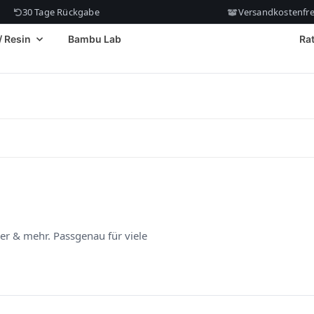
30 Tage Rückgabe
Versandkostenfrei
/ Resin
Bambu Lab
Ra
der & mehr. Passgenau für viele