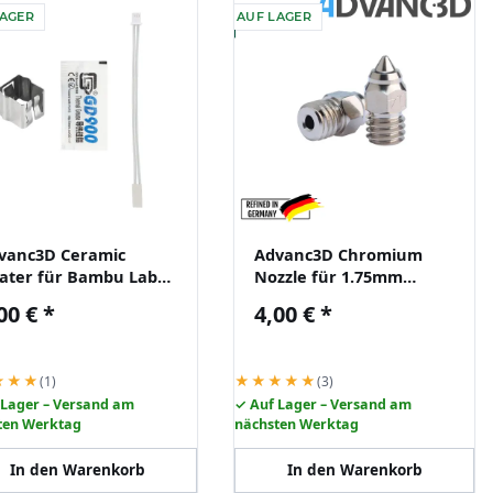
LAGER
AUF LAGER
vanc3D Ceramic
Advanc3D Chromium
ater für Bambu Lab
Nozzle für 1.75mm
-Serie
Filament
00 €
*
4,00 €
*
★★★
★★★★★
(1)
(3)
 Lager – Versand am
✓ Auf Lager – Versand am
ten Werktag
nächsten Werktag
In den Warenkorb
In den Warenkorb