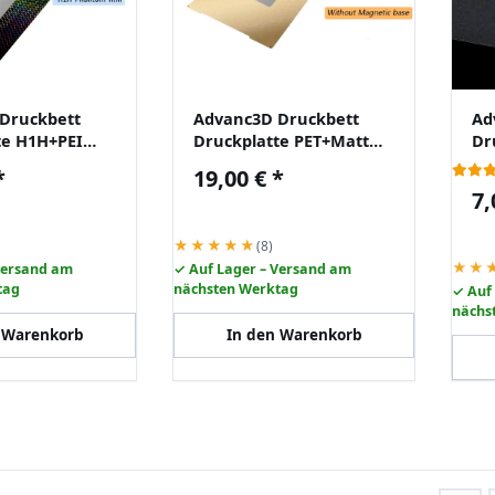
Druckbett
Advanc3D Druckbett
Ad
te H1H+PEI
Druckplatte PET+Matt
Dr
254mm für
241x254mm für Prusa
22
*
19,00 €
*
s, Mk4s, Core
Mk3s, Mk4s, Core One
se
7,
sc
★★★★★
(8)
★★
Versand am
✓ Auf Lager – Versand am
tag
nächsten Werktag
✓ Auf
nächs
 Warenkorb
In den Warenkorb