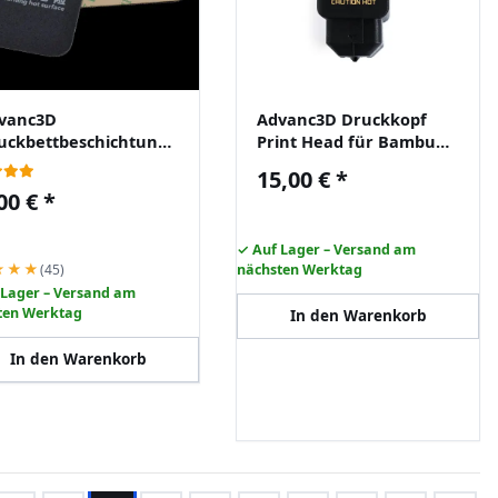
vanc3D
Advanc3D Druckkopf
uckbettbeschichtung
Print Head für Bambu
0x220mm
Lab H2D 3D Drucker
15,00 €
*
lbstklebende Folie
0,4mm
00 €
*
hwarz
✓ Auf Lager – Versand am
★★★
(45)
nächsten Werktag
 Lager – Versand am
ten Werktag
In den Warenkorb
In den Warenkorb