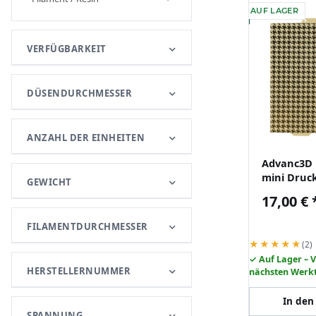
AUF LAGER
VERFÜGBARKEIT
DÜSENDURCHMESSER
ANZAHL DER EINHEITEN
Advanc3D
mini Druc
GEWICHT
184x184m
17,00 €
Lab A1 min
FILAMENTDURCHMESSER
★★★★★
(2)
✓ Auf Lager – 
HERSTELLERNUMMER
nächsten Werk
In den
SPANNUNG