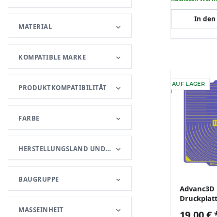
In den
MATERIAL
KOMPATIBLE MARKE
AUF LAGER
PRODUKTKOMPATIBILITÄT
FARBE
HERSTELLUNGSLAND UND -REGION
BAUGRUPPE
Advanc3D 
Druckplat
flexibel n
MASSEINHEIT
19,00 €