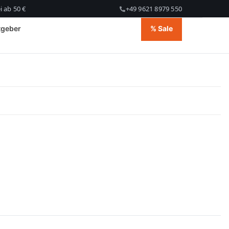
 ab 50 €
+49 9621 8979 550
tgeber
% Sale