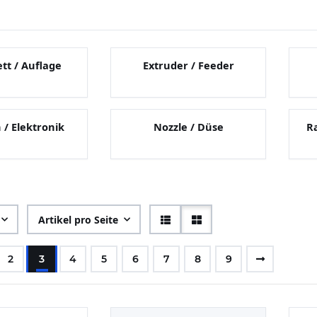
tt / Auflage
Extruder / Feeder
/ Elektronik
Nozzle / Düse
R
Artikel pro Seite
2
3
4
5
6
7
8
9