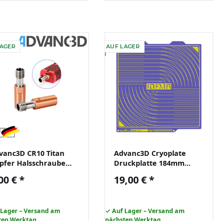
LAGER
AUF LAGER
vanc3D CR10 Titan
Advanc3D Cryoplate
pfer Halsschraube
Druckplatte 184mm
roat
flexibel nur PLA 3D
00 €
*
19,00 €
*
*27.5mm/1.75mm All
Drucker Federstahl
tal
 Lager – Versand am
✓ Auf Lager – Versand am
ten Werktag
nächsten Werktag