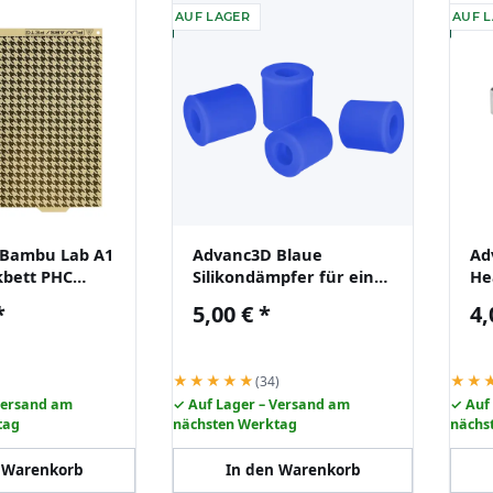
AUF LAGER
AUF 
 Bambu Lab A1
Advanc3D Blaue
Ad
kbett PHC
Silikondämpfer für ein
He
m für Bambu
stabileres Heizbett
X1
*
5,00 €
*
4,
i
★★★★★
★★
(34)
Versand am
✓ Auf Lager – Versand am
✓ Auf
tag
nächsten Werktag
nächs
 Warenkorb
In den Warenkorb