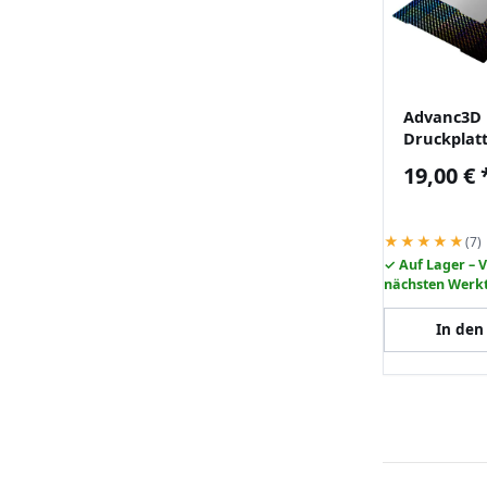
Advanc3D 
Druckplat
matt 241x
19,00 €
Prusa Mk3
One
★★★★★
(7)
✓ Auf Lager – 
nächsten Werk
In den