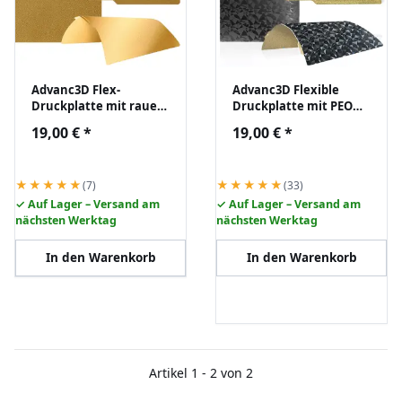
Advanc3D Flex-
Advanc3D Flexible
Druckplatte mit rauer
Druckplatte mit PEO
PEI-Schicht für Bambu
und PEI Schicht für
19,00 €
*
19,00 €
*
Lab A1 X1 X1C P1P P1S
Bambu Lab A1 X1 X1C
P1P P1S
★★★★★
★★★★★
(7)
(33)
✓ Auf Lager – Versand am
✓ Auf Lager – Versand am
nächsten Werktag
nächsten Werktag
In den Warenkorb
In den Warenkorb
Artikel 1 - 2 von 2