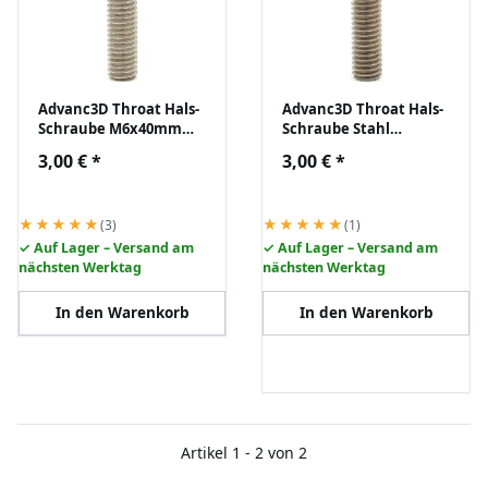
Advanc3D Throat Hals-
Advanc3D Throat Hals-
Schraube M6x40mm
Schraube Stahl
für 1.75mm Filament
M6x40mm für 1,75mm
3,00 €
*
3,00 €
*
ohne Absatz mit PTFE
Filament Absatz mit
inliner
PTFE
★★★★★
★★★★★
(3)
(1)
✓ Auf Lager – Versand am
✓ Auf Lager – Versand am
nächsten Werktag
nächsten Werktag
In den Warenkorb
In den Warenkorb
Artikel 1 - 2 von 2