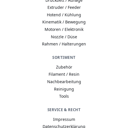
Druckbett / Auflage
Extruder / Feeder
Hotend / Kühlung
Kinematik / Bewegung
Motoren / Elektronik
Nozzle / Düse
Rahmen / Halterungen
SORTIMENT
Zubehör
Filament / Resin
Nachbearbeitung
Reinigung
Tools
A−
A
A+
SERVICE & RECHT
Wie wir Cookies & Co nutzen
Impressum
Durch Klicken auf „Alle akzeptieren“ gestatten Sie den
Datenschutzerklärung