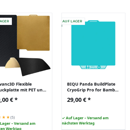
LAGER
AUF LAGER
vanc3D Flexible
BIQU Panda BuildPlate
uckplatte mit PET und
CryoGrip Pro for Bambu
I Schicht für Bambu
X1/P1/A1 - Glacier
,00 €
*
29,00 €
*
b X1 X1C P1P
★★★
(5)
✓ Auf Lager – Versand am
nächsten Werktag
 Lager – Versand am
ten Werktag