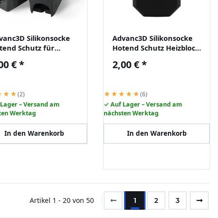
vanc3D Silikonsocke
Advanc3D Silikonsocke
tend Schutz für
Hotend Schutz Heizblock
mbu Lab &
für Prusa MK4 Core One
00 €
*
2,00 €
*
chbauten 3D Drucker
3D Drucker
★★★
★★★★★
(2)
(6)
 Lager – Versand am
✓ Auf Lager – Versand am
ten Werktag
nächsten Werktag
In den Warenkorb
In den Warenkorb
Artikel 1 - 20 von 50
1
2
3