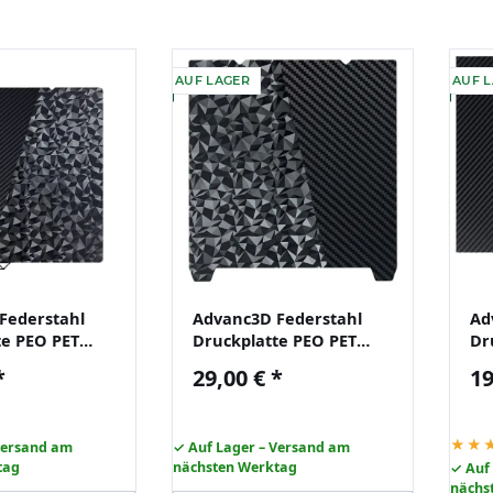
AUF LAGER
AUF 
Federstahl
Advanc3D Federstahl
Ad
te PEO PET
Druckplatte PEO PET
Dr
nycubic Kobra
310x315 3D Drucker
PE
*
29,00 €
*
19
cker
ohne Magnetbasis
La
★★
Versand am
✓ Auf Lager – Versand am
tag
nächsten Werktag
✓ Auf
nächs