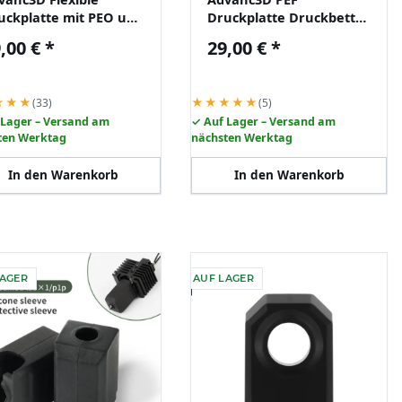
uckplatte mit PEO und
Druckplatte Druckbett
I Schicht für Bambu
beidseitig 347x355mm
,00 €
*
29,00 €
*
b A1 X1 X1C P1P P1S
für Bambu Lab H2D
★★★
★★★★★
(33)
(5)
 Lager – Versand am
✓ Auf Lager – Versand am
ten Werktag
nächsten Werktag
In den Warenkorb
In den Warenkorb
LAGER
AUF LAGER