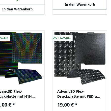
In den Warenkorb
In den Warenkorb
LAGER
AUF LAGER
vanc3D Flex-
Advanc3D Flex-
uckplatte mit H1H
Druckplatte mit PED und
hicht für Bambu Lab
PEI Schicht für Bambu
,00 €
*
19,00 €
*
 X1 X1C P1P
Lab X1 X1C P1P