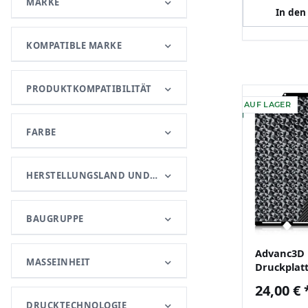
MARKE
In den
KOMPATIBLE MARKE
PRODUKTKOMPATIBILITÄT
AUF LAGER
FARBE
HERSTELLUNGSLAND UND -REGION
BAUGRUPPE
Advanc3D 
MASSEINHEIT
Druckplat
276x293 f
24,00 €
U1 3D Dru
DRUCKTECHNOLOGIE