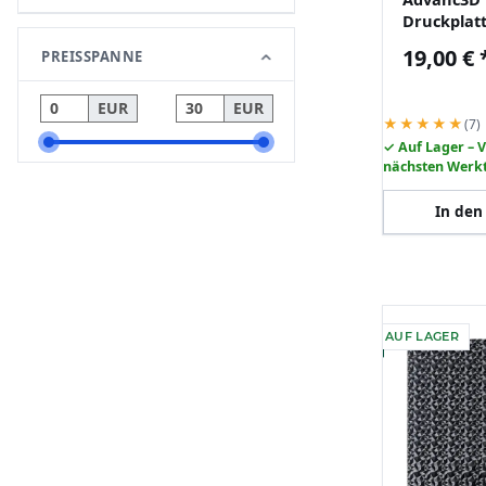
Druckplat
PEI Schic
19,00 €
PREISSPANNE
Lab X1 X1
EUR
EUR
★★★★★
(7)
✓ Auf Lager – 
nächsten Werk
In den
AUF LAGER