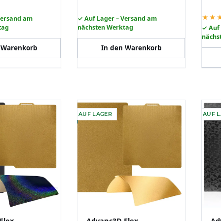
★★
Versand am
✓ Auf Lager – Versand am
tag
nächsten Werktag
✓ Auf
nächs
 Warenkorb
In den Warenkorb
AUF LAGER
AUF 
Flex-
Advanc3D Flex-
Ad