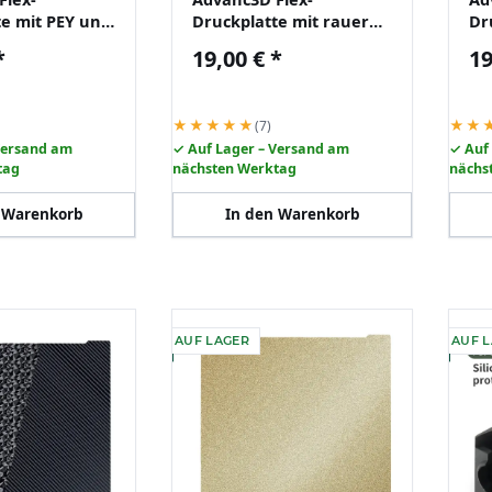
te mit PEY und
Druckplatte mit rauer
Dr
ht für Bambu
PEI-Schicht für Bambu
PE
*
19,00 €
*
19
C P1P
Lab A1 X1 X1C P1P P1S
La
★★★★★
★★
(7)
Versand am
✓ Auf Lager – Versand am
✓ Auf
tag
nächsten Werktag
nächs
 Warenkorb
In den Warenkorb
AUF LAGER
AUF 