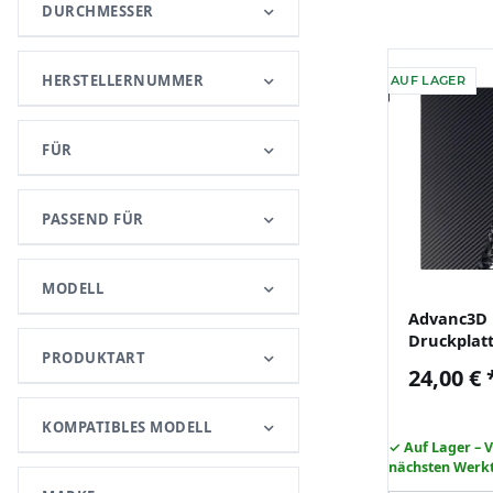
DURCHMESSER
HERSTELLERNUMMER
AUF LAGER
FÜR
PASSEND FÜR
MODELL
Advanc3D 
Druckplat
PRODUKTART
264x276 A
24,00 €
S1 3D Dru
KOMPATIBLES MODELL
✓ Auf Lager – 
nächsten Werk