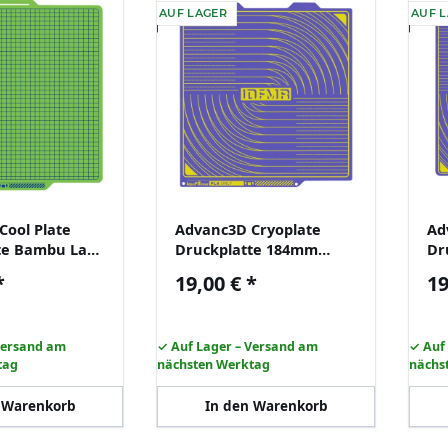
AUF LAGER
AUF 
Cool Plate
Advanc3D Cryoplate
Ad
te Bambu Lab
Druckplatte 184mm
Dr
 P1P A1 PLA
flexibel nur PLA 3D
fl
*
19,00 €
*
19
r
Drucker Federstahl
Dr
Versand am
✓ Auf Lager – Versand am
✓ Auf
tag
nächsten Werktag
nächs
 Warenkorb
In den Warenkorb