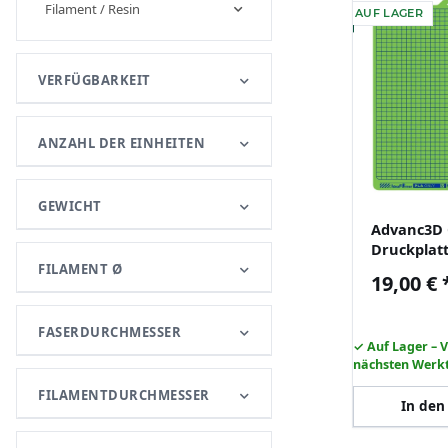
Filament / Resin
AUF LAGER
VERFÜGBARKEIT
ANZAHL DER EINHEITEN
GEWICHT
Advanc3D 
Druckplat
X1 X1C P1S
FILAMENT Ø
19,00 €
3D Drucke
FASERDURCHMESSER
✓ Auf Lager – 
nächsten Werk
FILAMENTDURCHMESSER
In den