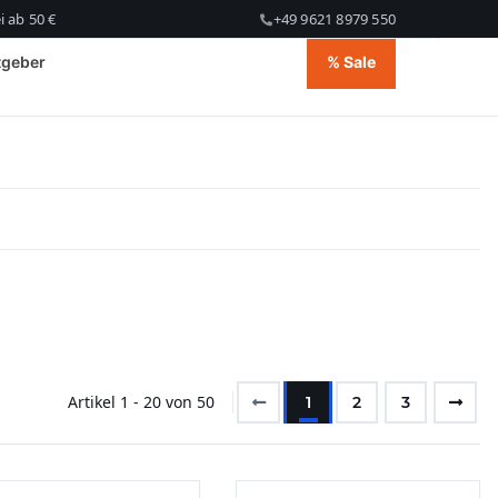
 ab 50 €
+49 9621 8979 550
tgeber
% Sale
Artikel 1 - 20 von 50
1
2
3