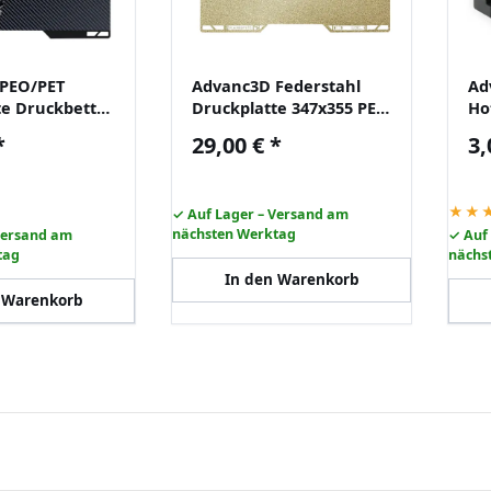
PEO/PET
Advanc3D Federstahl
Ad
te Druckbett
Druckplatte 347x355 PEI
Ho
g 347x355mm
für Bambu Lab H2D 3D
Ba
*
29,00 €
*
3,
 Lab H2D
Drucker
Na
★★
✓ Auf Lager – Versand am
nächsten Werktag
Versand am
✓ Auf
tag
nächs
In den Warenkorb
 Warenkorb