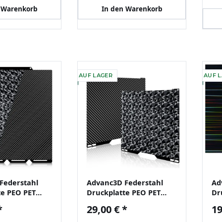
 Warenkorb
In den Warenkorb
AUF LAGER
AUF 
Federstahl
Advanc3D Federstahl
Ad
te PEO PET
Druckplatte PEO PET
Dr
ür Snapmaker
beidseitig 335x346
Sc
*
29,00 €
*
19
cker
Bambu Lab H2C
A1