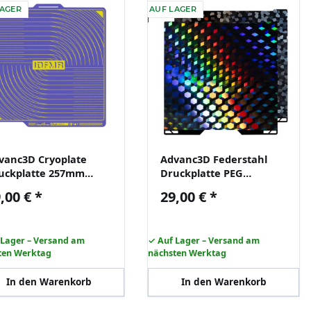
LAGER
AUF LAGER
vanc3D Cryoplate
Advanc3D Federstahl
uckplatte 257mm
Druckplatte PEG
exibel nur PLA 3D
beidseitig 347x355
,00 €
*
29,00 €
*
ucker Federstahl
Bambu Lab H2D 3D
Drucker
 Lager – Versand am
✓ Auf Lager – Versand am
ten Werktag
nächsten Werktag
In den Warenkorb
In den Warenkorb