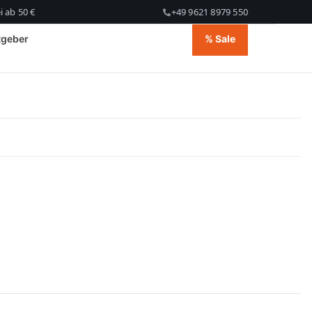
 ab 50 €
+49 9621 8979 550
tgeber
% Sale