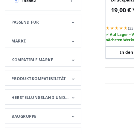
145462
Artikel gefunden
1
PEI Schic
19,00 €
Lab A1 X1 
PASSEND FÜR
★★★★★
(33
✓ Auf Lager – 
nächsten Werk
MARKE
In den
KOMPATIBLE MARKE
PRODUKTKOMPATIBILITÄT
HERSTELLUNGSLAND UND -REGION
BAUGRUPPE