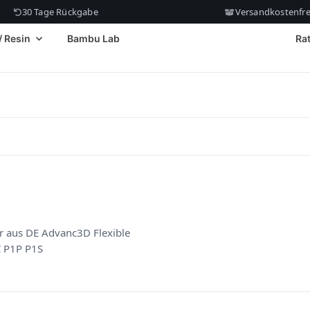
30 Tage Rückgabe
Versandkostenfrei
/ Resin
Bambu Lab
Ra
 aus DE Advanc3D Flexible
C P1P P1S