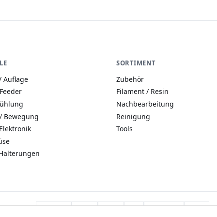
LE
SORTIMENT
/ Auflage
Zubehör
 Feeder
Filament / Resin
Kühlung
Nachbearbeitung
 / Bewegung
Reinigung
Elektronik
Tools
üse
Halterungen
Zahlarten:
Apple Pay
PayPal
Klarna
Visa
Mastercard
Mollie