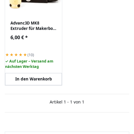
Advanc3D MK8
Extruder für Makerbot,
CTC und Flashforge
6,00 €
*
linke Seite 1.75mm ABS
★★★★★
(10)
✓ Auf Lager – Versand am
nächsten Werktag
In den Warenkorb
Artikel 1 - 1 von 1