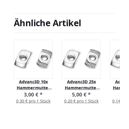
Ähnliche Artikel
Advanc3D 10x
Advanc3D 25x
Advan
r
Hammermutter
Hammermutter
Hamme
4
Nut 6 B-Typ M3
Nut 6 B-Typ M3
Nut 6 
3,00 €
*
5,00 €
*
7,0
(EU20) z.B. für
(EU20) z.B. für
(EU20) 
ck
0,30 € pro 1 Stück
0,20 € pro 1 Stück
0,14 € p
Aluprofil
Aluprofil
Alup
Nutenstein
Nutenstein
Nute