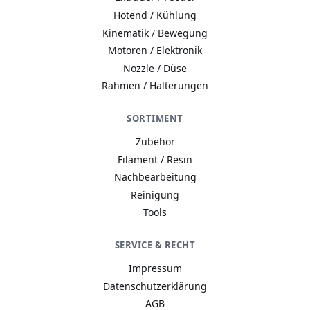
Hotend / Kühlung
Kinematik / Bewegung
Motoren / Elektronik
Nozzle / Düse
Rahmen / Halterungen
SORTIMENT
Zubehör
Filament / Resin
Nachbearbeitung
Reinigung
Tools
A−
A
A+
SERVICE & RECHT
Wie wir Cookies & Co nutzen
Impressum
Durch Klicken auf „Alle akzeptieren“ gestatten Sie den
Datenschutzerklärung
Einsatz folgender Dienste auf unserer Website: Technisch
AGB